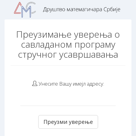
Преузимање уверења о
савладаном програму
стручног усавршавања
Унесите Вашу имејл адресу: